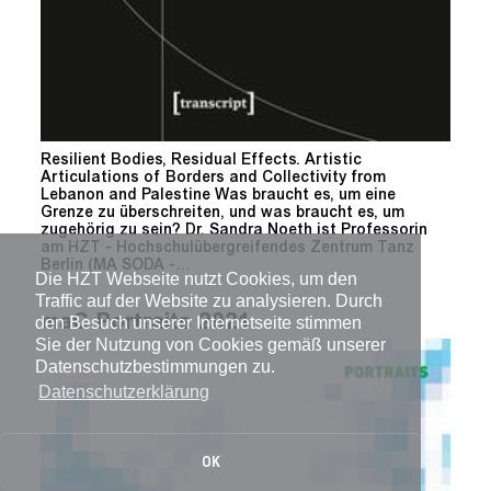
Resilient Bodies, Residual Effects. Artistic
Articulations of Borders and Collectivity from
Lebanon and Palestine Was braucht es, um eine
Grenze zu überschreiten, und was braucht es, um
zugehörig zu sein? Dr. Sandra Noeth ist Professorin
am HZT - Hochschulübergreifendes Zentrum Tanz
Berlin (MA SODA -…
Die HZT Webseite nutzt Cookies, um den
Traffic auf der Website zu analysieren. Durch
maC Portraits 2021
den Besuch unserer Internetseite stimmen
Sie der Nutzung von Cookies gemäß unserer
Datenschutzbestimmungen zu.
Datenschutzerklärung
OK