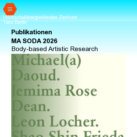
Zum Hauptinhalt springen
Hochschulübergreifendes Zentrum
Tanz Berlin
Publikationen
MA SODA 2026
Body-based Artistic Research