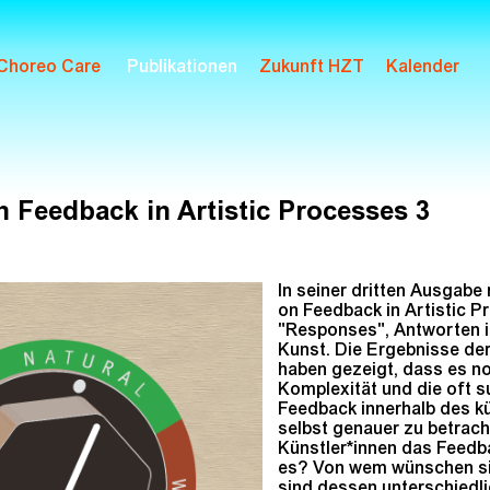
 Choreo Care
Publikationen
Zukunft HZT
Kalender
 Feedback in Artistic Processes 3
In seiner dritten Ausgabe 
on Feedback in Artistic P
"Responses", Antworten i
Kunst. Die Ergebnisse d
haben gezeigt, dass es no
Komplexität und die oft s
Feedback innerhalb des k
selbst genauer zu betrach
Künstler*innen das Feedba
es? Von wem wünschen si
sind dessen unterschiedl