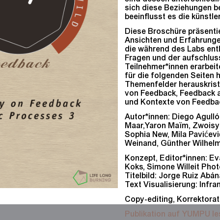
sich diese Beziehungen b
beeinflusst es die künstl
Diese Broschüre präsenti
Ansichten und Erfahrunge
die während des Labs ent
Fragen und der aufschlus
Teilnehmer*innen erarbei
für die folgenden Seiten 
Themenfelder herauskrista
von Feedback, Feedback a
und Kontexte von Feedba
Autor*innen: Diego Agulló
Maar,Yaron Maïm, Zwoisy 
Sophia New, Mila Pavićev
Weinand, Günther Wilhel
Konzept, Editor*innen: Ev
Koks, Simone Willeit Phot
Titelbild: Jorge Ruiz Abá
Text Visualisierung: Infr
Copy-editing, Korrektora
Publikation auf YUMPU l