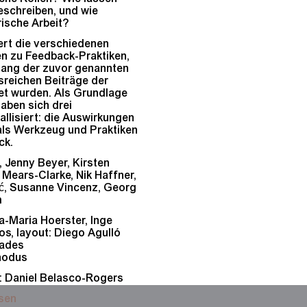
eschreiben, und wie
erische Arbeit?
ert die verschiedenen
n zu Feedback-Praktiken,
lang der zuvor genannten
sreichen Beiträge der
tet wurden. Als Grundlage
haben sich drei
llisiert: die Auswirkungen
ls Werkzeug und Praktiken
ck.
, Jenny Beyer, Kirsten
Mears-Clarke, Nik Haffner,
ić, Susanne Vincenz, Georg
m
a-Maria Hoerster, Inge
os, layout: Diego Agulló
nades
anodus
t: Daniel Belasco-Rogers
esen