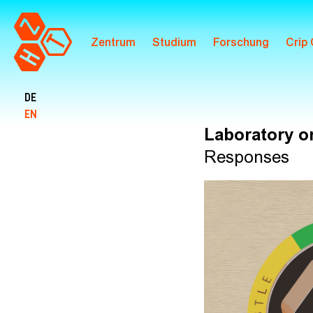
Zentrum
Studium
Forschung
Crip
Zum Hauptinhalt springen
DE
EN
Laboratory on
Responses