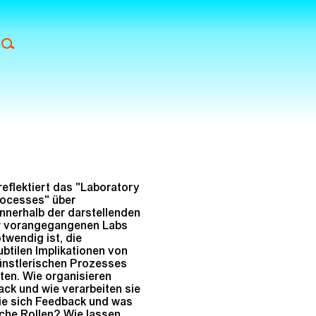
reflektiert das "Laboratory
rocesses" über
nnerhalb der darstellenden
er vorangegangenen Labs
twendig ist, die
ubtilen Implikationen von
ünstlerischen Prozesses
ten. Wie organisieren
ck und wie verarbeiten sie
e sich Feedback und was
iche Rollen? Wie lassen