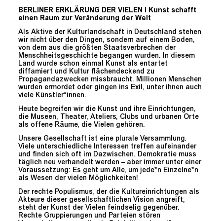
BERLINER ERKLÄRUNG DER VIELEN I Kunst schafft
einen Raum zur Veränderung der Welt
Als Aktive der Kulturlandschaft in Deutschland stehen
wir nicht über den Dingen, sondern auf einem Boden,
von dem aus die größten Staatsverbrechen der
Menschheitsgeschichte begangen wurden. In diesem
Land wurde schon einmal Kunst als entartet
diffamiert und Kultur flächendeckend zu
Propagandazwecken missbraucht. Millionen Menschen
wurden ermordet oder gingen ins Exil, unter ihnen auch
viele Künstler*innen.
Heute begreifen wir die Kunst und ihre Einrichtungen,
die Museen, Theater, Ateliers, Clubs und urbanen Orte
als offene Räume, die Vielen gehören.
Unsere Gesellschaft ist eine plurale Versammlung.
Viele unterschiedliche Interessen treffen aufeinander
und finden sich oft im Dazwischen. Demokratie muss
täglich neu verhandelt werden – aber immer unter einer
Voraussetzung: Es geht um Alle, um jede*n Einzelne*n
als Wesen der vielen Möglichkeiten!
Der rechte Populismus, der die Kultureinrichtungen als
Akteure dieser gesellschaftlichen Vision angreift,
steht der Kunst der Vielen feindselig gegenüber.
Rechte Gruppierungen und Parteien stören