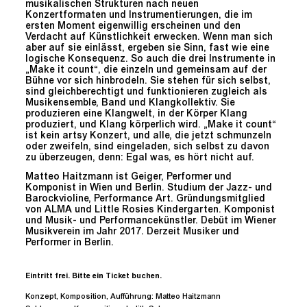
musikalischen Strukturen nach neuen
Konzertformaten und Instrumentierungen, die im
ersten Moment eigenwillig erscheinen und den
Verdacht auf Künstlichkeit erwecken. Wenn man sich
aber auf sie einlässt, ergeben sie Sinn, fast wie eine
logische Konsequenz. So auch die drei Instrumente in
„Make it count“, die einzeln und gemeinsam auf der
Bühne vor sich hinbrodeln. Sie stehen für sich selbst,
sind gleichberechtigt und funktionieren zugleich als
Musikensemble, Band und Klangkollektiv. Sie
produzieren eine Klangwelt, in der Körper Klang
produziert, und Klang körperlich wird. „Make it count“
ist kein artsy Konzert, und alle, die jetzt schmunzeln
oder zweifeln, sind eingeladen, sich selbst zu davon
zu überzeugen, denn: Egal was, es hört nicht auf.
Matteo Haitzmann ist Geiger, Performer und
Komponist in Wien und Berlin. Studium der Jazz- und
Barockvioline, Performance Art. Gründungsmitglied
von ALMA und Little Rosies Kindergarten. Komponist
und Musik- und Performancekünstler. Debüt im Wiener
Musikverein im Jahr 2017. Derzeit Musiker und
Performer in Berlin.
Eintritt frei. Bitte ein Ticket buchen.
Konzept, Komposition, Aufführung: Matteo Haitzmann