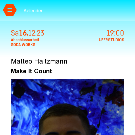
Kalender
Zum Hauptinhalt springen
Sa
16.
12.
23
19:00
Abschlussarbeit
UFERSTUDIOS
SODA WORKS
Matteo Haitzmann
Make It Count