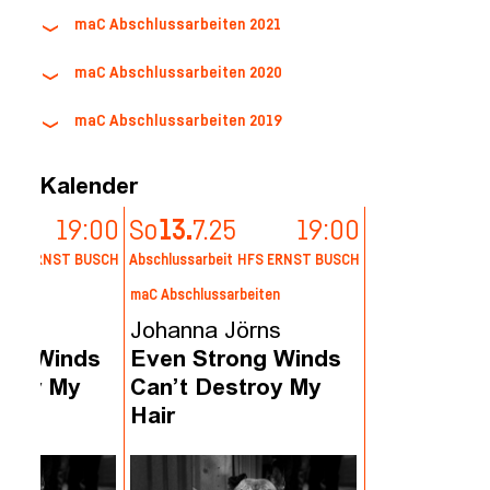
maC Abschlussarbeiten 2021
maC Abschlussarbeiten 2020
maC Abschlussarbeiten 2019
Kalender
19:00
So
13.
7.
25
19:00
HFS ERNST BUSCH
Abschlussarbeit
HFS ERNST BUSCH
beiten
maC Abschlussarbeiten
örns
Johanna Jörns
ong Winds
Even Strong Winds
troy My
Can’t Destroy My
Hair