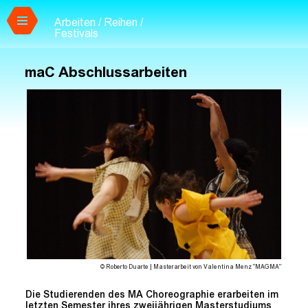
Arbeiten / Reihen /
Zum Hauptinhalt springen
Festivals
maC Abschlussarbeiten
© Roberto Duarte | Masterarbeit von Valentina Menz "MAGMA"
Die Studierenden des MA Choreographie erarbeiten im
letzten Semester ihres zweijährigen Masterstudiums