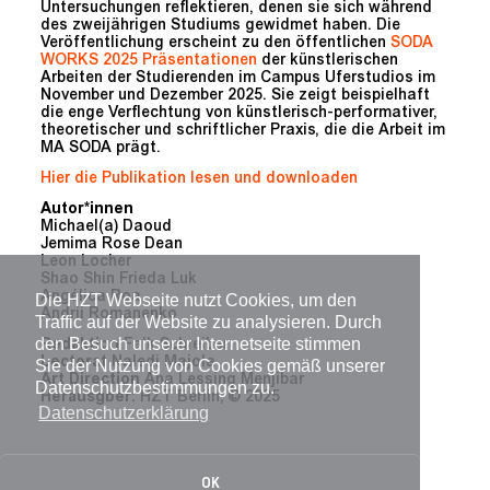
Untersuchungen reflektieren, denen sie sich während
des zweijährigen Studiums gewidmet haben. Die
Veröffentlichung erscheint zu den öffentlichen
SODA
WORKS 2025 Präsentationen
der künstlerischen
Arbeiten der Studierenden im Campus Uferstudios im
November und Dezember 2025. Sie zeigt beispielhaft
die enge Verflechtung von künstlerisch-performativer,
theoretischer und schriftlicher Praxis, die die Arbeit im
MA SODA prägt.
Hier die Publikation lesen und downloaden
Autor*innen
Michael(a) Daoud
Jemima Rose Dean
Leon Locher
Shao Shin Frieda Luk
Angélica Roa
Die HZT Webseite nutzt Cookies, um den
Andrii Romanenko
Traffic auf der Website zu analysieren. Durch
den Besuch unserer Internetseite stimmen
Redaktion
Falk Schreiber
Lectorat
Naledi Majola
Sie der Nutzung von Cookies gemäß unserer
Art Direction
Ana Lessing Menjibar
Datenschutzbestimmungen zu.
Herausgber:
HZT Berlin, © 2025
Datenschutzerklärung
OK