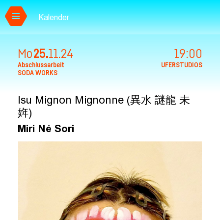
Kalender
Zum Hauptinhalt springen
Mo
25.
11.
24
19:00
Abschlussarbeit
UFERSTUDIOS
SODA WORKS
Isu Mignon Mignonne (異水 謎龍 未
姩)
Miri Né Sori