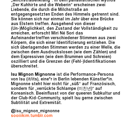
„Milchstraßenklang“. In dem panasiatischen Mythos
„Der Kuhhirte und die Weberin“ erscheinen zwei
Liebende, die durch die Milchstraße an
entgegengesetzten Enden des Himmels getrennt sind.
Sie können sich nur einmal im Jahr über eine Brücke
aus Elstern treffen. Ausgehend von dieser
(Un-)Möglichkeit, den Zustand der Vollständigkeit zu
erreichen, erforscht Miri Né Sori das
Aufeinandertreffen verschiedener Stimmen aus zwei
Körpern, die sich einer Identifizierung entziehen. Die
sich überlagernden Stimmen werden zu einer Welle, die
zwischen dem Ausdruckslosen (wie dem Zählen) und
dem Expressiven (wie dem Brummen und Schreien)
oszilliert und die Grenzen der (Fehl-)Identifikationen
überschreitet.
Isu Mignon Mignonne
ist die Performance-Persona
von Isu (it/its), eine*r in Berlin lebenden Künstler*in.
Mignonne steht hier nicht für „süß“ auf Französisch,
sondern für „verrückte Schlampe (미친년)“ auf
Koreanisch. Beeinflusst von der queeren Subkultur und
der Club-Kid-Community, spielt Isu gerne zwischen
Subtilität und Extremität.
@isu_mignon_mignonne
sooiiikim.tumblr.com