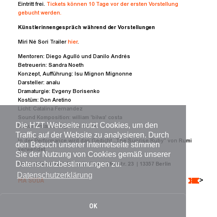
Eintritt frei.
Tickets können 10 Tage vor der ersten Vorstellung
gebucht werden.
Künstlerinnengespräch während der Vorstellungen
Miri Né Sori Trailer
hier
.
Mentoren: Diego Agulló und Danilo Andrés
Betreuerin: Sandra Noeth
Konzept, Aufführung: Isu Mignon Mignonne
Darsteller: analu
Dramaturgie: Evgeny Borisenko
Kostüm: Don Aretino
Licht: Catalina Fernandez
Sound Komposition: william 'bilwa' costa
Die HZT Webseite nutzt Cookies, um den
Dokumentation: Agustín Farias
Traffic auf der Website zu analysieren. Durch
In der Performance wird das Gedicht „The Sunrise Ruby“ von Rumi
den Besuch unserer Internetseite stimmen
verwendet.
Sie der Nutzung von Cookies gemäß unserer
Datenschutzbestimmungen zu.
Veranstaltungsort:
Uferstudios
|
Uferstr. 23
|
13357
Berlin
Datenschutzerklärung
MA SODA
>
OK