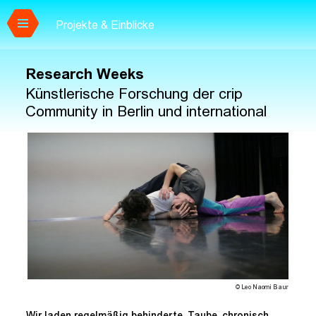
Projekte & Einblicke
Zum Hauptinhalt springen
Research Weeks
Künstlerische Forschung der crip
Community in Berlin und international
© Leo Naomi Baur