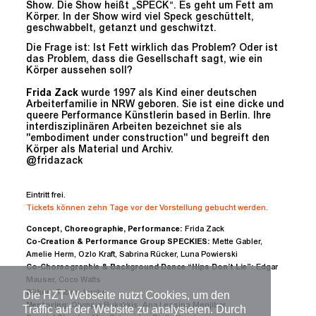
Show. Die Show heißt „SPECK“. Es geht um Fett am
Körper. In der Show wird viel Speck geschüttelt,
geschwabbelt, getanzt und geschwitzt.
Die Frage ist: Ist Fett wirklich das Problem? Oder ist
das Problem, dass die Gesellschaft sagt, wie ein
Körper aussehen soll?
Frida Zack
wurde 1997 als Kind einer deutschen
Arbeiterfamilie in NRW geboren. Sie ist eine dicke und
queere Performance Künstlerin based in Berlin. Ihre
interdisziplinären Arbeiten bezeichnet sie als
"embodiment under construction" und begreift den
Körper als Material und Archiv.
@fridazack
Eintritt frei.
Tickets können zehn Tage vor der Vorstellung gebucht werden.
Concept, Choreographie, Performance:
Frida Zack
Co-Creation & Performance Group SPECKIES:
Mette Gabler,
Amelie Herm, Ozlo Kraft, Sabrina Rücker, Luna Powierski
Co-Choreographie & Background Dance “Hips Don’t Lie”:
Edgar
Mauser, Coco Watts
Bühne:
Tabea Jorcke
Die HZT Webseite nutzt Cookies, um den
Mentoring:
Olympia Bukakkis, Ana Lessing Menjibar
Traffic auf der Website zu analysieren. Durch